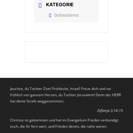
KATEGORIE
Gottesdienst
Jauchze, du Tochter Zion! Frohlocke, Israel! Freue dich und sei
fröhlich von ganzem Herzen, du Tochter Jerusalem! Denn der HERR
hat deine Strafe weggenommen.
Zefanja 3,14-15
Christus ist gekommen und hat im Evangelium Frieden verkündigt
euch, die ihr fern wart, und Frieden denen, die nahe waren.