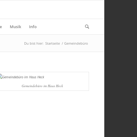
e
Musik
Info
Du bist hier:
Startseite
/
Gemeindebüro
Gemeindebüro im Haus Heck