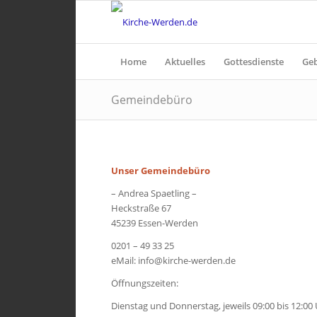
Home
Aktuelles
Gottesdienste
Ge
Gemeindebüro
Unser Gemeindebüro
– Andrea Spaetling –
Heckstraße 67
45239 Essen-Werden
0201 – 49 3­3 25
eMail: info@kirche-werden.de
Öffnungszeiten:
Dienstag und Donnerstag, jeweils 09:00 bis 12:00