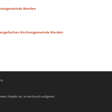
irchengemeinde Werden
 Evangelischen Kirchengemeinde Werden
ch.
inden; klopfet an, so wird euch aufgetan.