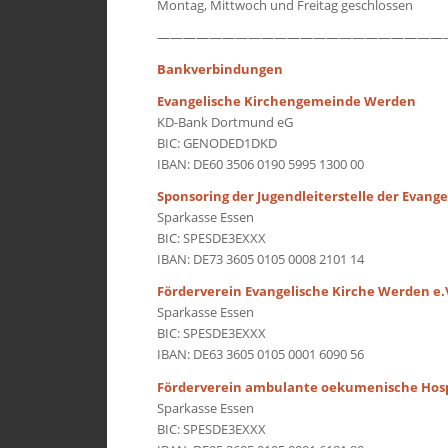
Montag, Mittwoch und Freitag geschlossen
——————————————————————
Bankverbindungen
Evangelische Kirchengemeinde Werden
KD-Bank Dortmund eG
BIC: GENODED1DKD
IBAN: DE60 3506 0190 5995 1300 00
Sponsoring der Jugendleiterstelle der Eva
Sparkasse Essen
BIC: SPESDE3EXXX
IBAN: DE73 3605 0105 0008 2101 14
Förderverein Evangelische Kirche Werden e.
Sparkasse Essen
BIC: SPESDE3EXXX
IBAN: DE63 3605 0105 0001 6090 56
Förderverein ambulante oekumenische Hos
Sparkasse Essen
BIC: SPESDE3EXXX