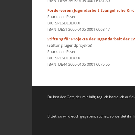
IBAN: DE95 3605 0105 0001 6181 80
Förderverein Jugendarbeit Evangelische K
Sparkasse Essen
BIC: SPESDE3EXXX
IBAN: DE51 3605 0105 0001 6068 47
Stiftung für Projekte der Jugendarbeit der
(Stiftung Jugendprojekte)
Sparkasse Essen
BIC: SPESDE3EXXX
IBAN: DE44 3605 0105 0001 6075 55
Du bist der Gott, der mir hilft; täglich harre ich auf di
Bittet, so wird euch gegeben; suchet, so werdet ihr f