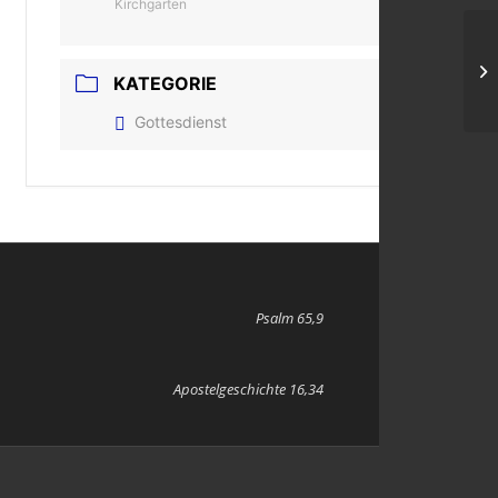
Kirchgarten
Go
KATEGORIE
Ko
Gottesdienst
Psalm 65,9
Apostelgeschichte 16,34