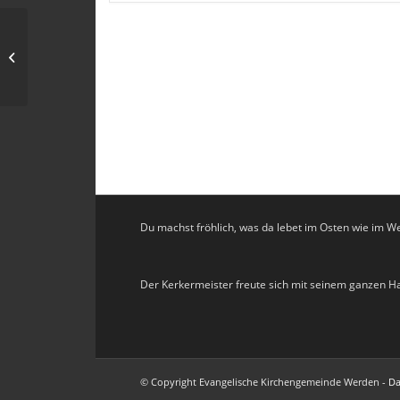
Gottesdienst mit Pfarrer i.R. Wellnitz
m.A.
Du machst fröhlich, was da lebet im Osten wie im W
Der Kerkermeister freute sich mit seinem ganzen 
© Copyright Evangelische Kirchengemeinde Werden -
Da