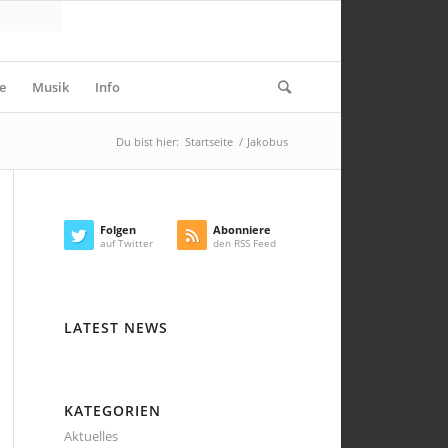
e
Musik
Info
Du bist hier:
Startseite
/
Jakobus
Folgen
Abonniere
auf Twitter
den RSS Feed
LATEST NEWS
KATEGORIEN
Aktuelles