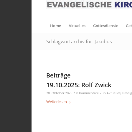
Home
Aktuelles
Gottesdienste
Ge
Schlagwortarchiv für: Jakobus
Beiträge
19.10.2025: Rolf Zwick
/
/
20. Oktober 2025
0 Kommentare
in
Aktuelles
,
Predig
Weiterlesen