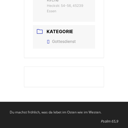
Heckstr. 54-56, 45239
Essen
KATEGORIE
Gottesdienst
Du machst fröhlich, was da lebet im Osten wie im Westen.
Psalm 65,9