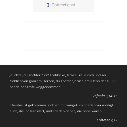
Gottesdienst
Jauchze, du Tochter Zion! Frohlocke, Israel! Freue dich und sei
fröhlich von ganzem Herzen, du Tochter Jerusalem! Denn der HERR
hat deine Strafe weggenommen.
Zefanja 3,14-15
Christus ist gekommen und hat im Evangelium Frieden verkündigt
euch, die ihr fern wart, und Frieden denen, die nahe waren.
Epheser 2,17