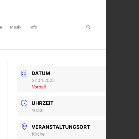
e
Musik
Info
DATUM
27.04.2025
Vorbei!
UHRZEIT
10:30
VERANSTALTUNGSORT
Kirche