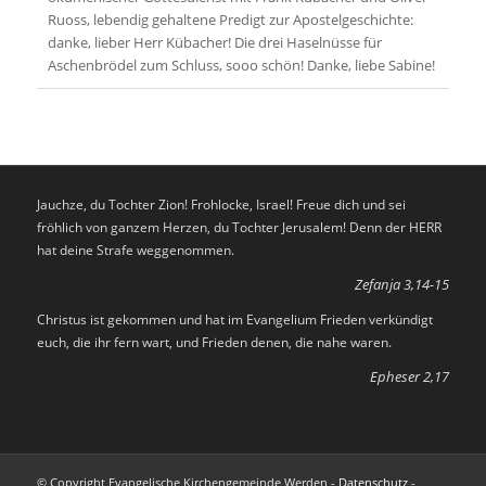
Ruoss, lebendig gehaltene Predigt zur Apostelgeschichte:
danke, lieber Herr Kübacher! Die drei Haselnüsse für
Aschenbrödel zum Schluss, sooo schön! Danke, liebe Sabine!
Jauchze, du Tochter Zion! Frohlocke, Israel! Freue dich und sei
fröhlich von ganzem Herzen, du Tochter Jerusalem! Denn der HERR
hat deine Strafe weggenommen.
Zefanja 3,14-15
Christus ist gekommen und hat im Evangelium Frieden verkündigt
euch, die ihr fern wart, und Frieden denen, die nahe waren.
Epheser 2,17
© Copyright Evangelische Kirchengemeinde Werden -
Datenschutz
-