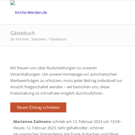
Gästebuch
Du bist hier:
Startseite
/
Gästebuch
Wir freuen uns über Rückmeldungen zu unseren
Veranstaltungen. Um unsere Homepage vor automatischen
Werbeeinträgen zu schützen, muss jeder Beitrag individuell zur
Ansicht freigeschaltet werden – wir bemühen uns, diese
Freischaltung so schnell wie möglich durchzuführen.
Diese
...
Marianne Zalmann
schrieb am
12. Februar 2023
um
13:33
Metabo
Heute, 12. Februar 2023: Sehr gehaltvoller, schöner
ein-/a
ökumenischer Gottesdienst mit Frank Kübacher und Oliver