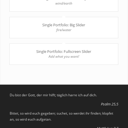
wind/earth
Single Portfolio: Big Slider
fire/water
Single Portfolio: Fullscreen Slider
Add what you want!
Du bist der Gott, der mir hilft; täglich harre ich auf dich.
Psalm 25,5
Bittet, so wird euch gegeben; suchet, so werdet ihr finden; klopfet
an, so wird euch aufgetan.