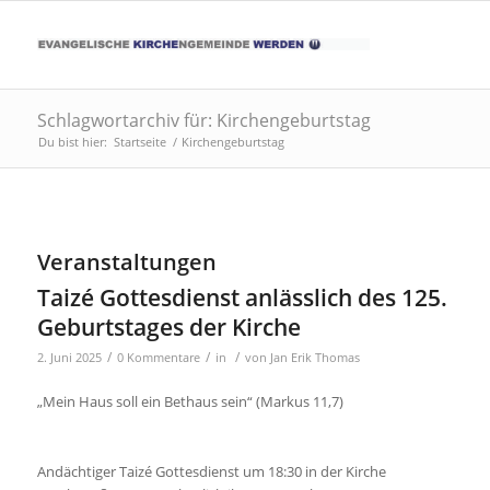
Schlagwortarchiv für: Kirchengeburtstag
Du bist hier:
Startseite
/
Kirchengeburtstag
Veranstaltungen
Taizé Gottesdienst anlässlich des 125.
Geburtstages der Kirche
/
/
/
2. Juni 2025
0 Kommentare
in
von
Jan Erik Thomas
„Mein Haus soll ein Bethaus sein“ (Markus 11,7)
Andächtiger Taizé Gottesdienst um 18:30 in der Kirche