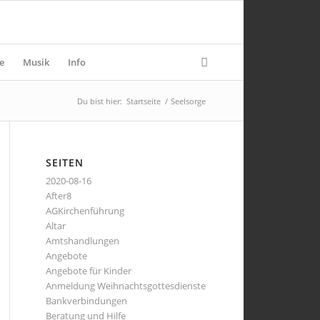
e
Musik
Info
Du bist hier:
Startseite
/
Seelsorge
SEITEN
2020-08-16
After8
AGKirchenführung
Altar
Amtshandlungen
Angebote
Angebote für Kinder
Anmeldung Weihnachtsgottesdienste
Bankverbindungen
Beratung und Hilfe