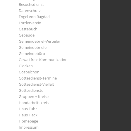
Besuchsdienst
Datenschutz
Engel von Bagdad
Förderverein
Gästebuch
Gebäude
Gemeindebrief-Verteiler
Gemeindebriefe
Gemeindebüro
Gewaltfreie Kommunikation
Glocken
Gospelchor
Gottesdienst-Termine
Gottesdienst-Vielfalt
Gottesdienste
Gruppen + Kreise
Handarbeitskreis
Haus Fuhr
Haus Heck
Homepage
Impressum