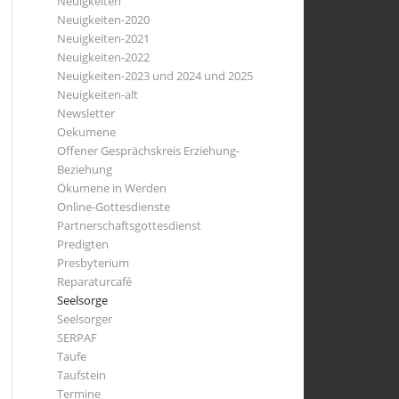
Neuigkeiten
Neuigkeiten-2020
Neuigkeiten-2021
Neuigkeiten-2022
Neuigkeiten-2023 und 2024 und 2025
Neuigkeiten-alt
Newsletter
Oekumene
Offener Gesprächskreis Erziehung-
Beziehung
Ökumene in Werden
Online-Gottesdienste
Partnerschaftsgottesdienst
Predigten
Presbyterium
Reparaturcafé
Seelsorge
Seelsorger
SERPAF
Taufe
Taufstein
Termine