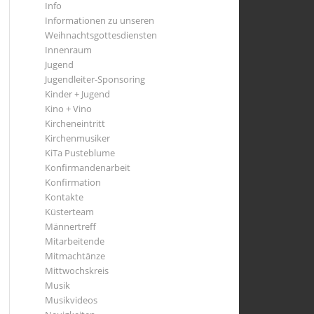
Info
Informationen zu unseren
Weihnachtsgottesdiensten
Innenraum
Jugend
Jugendleiter-Sponsoring
Kinder + Jugend
Kino + Vino
Kircheneintritt
Kirchenmusiker
KiTa Pusteblume
Konfirmandenarbeit
Konfirmation
Kontakte
Küsterteam
Männertreff
Mitarbeitende
Mitmachtänze
Mittwochskreis
Musik
Musikvideos