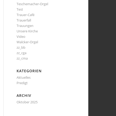
Teschemacher-Orgel
Test
Trauer-Café
Trauerfall
Trauungen
Unsere Kirche
Video
Walcker-Orgel
zz_bb
zz_cga
zz_cma
KATEGORIEN
Aktuelles
Predigt
ARCHIV
Oktober 2025